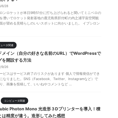
6/6/28
ロンロケットが本日9時51分に打ち上げられると聞いてミニベロの
を漕いでロケット発射基地の鹿児島県肝付町の内之浦宇宙空間観
面が望める見晴らしのいいスポットに向かいました。 イプシロン
ピュータ関連
ドメイン（自分の好きな名前のURL）でWordPressで
グを開設する方法
2/9/26
ービスはサービス終了のリスクがあります 個人で情報発信ができ
なりました。SNS（Facebook、Twitter、Instagramなど）で
り、画像を投稿して、いいねやコメントなど …
コンピュータ関連
cubic Photon Mono 光造形３Dプリンターを導入！積
とは精度が違う。造形してみた感想