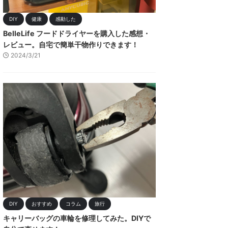
DIY
健康
感動した
BelleLife フードドライヤーを購入した感想・
レビュー。自宅で簡単干物作りできます！
2024/3/21
DIY
おすすめ
コラム
旅行
キャリーバッグの車輪を修理してみた。DIYで