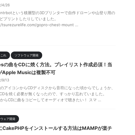
2/4/26
rintrbotという積層型の3Dプリンターで自作ドローンや山登り用の
どプリントしたりしていました。
//tsurezurelife.com/gopro-chest-mount …
リこれ
ソフトウェア開発
unesの曲をCDに焼く方法。プレイリスト作成必須！当
Apple Musicは複製不可
2/9/13
nesのアイコンからCDディスクから音符になった頃からでしょうか、
CDを焼く必要が無くなったので、すっかり忘れていました。
nesからCDに曲をコピーしてオーディオで聴きたい！ スマ …
トウェア開発
cにCakePHPをインストールする方法はMAMPが楽チ