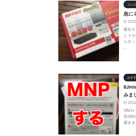
コン
急に
202
最近ネ
とうそ
らネッ
…
おす
II
みま
202
SIM
安SI
届きま