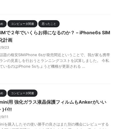
すめ
コンピュータ関連
思ったこと
IMで２年でいくらお得になるのか？ – iPhone6s SIM
e化計画
2/9/23
話題の格安SIMiPhone 6sが発売間近ということで、我が家も携帯
ランの見直しを行おうとランニングコストを試算しました。 今私
ているのはiPhone 5sちょうど機種が更新される …
すめ
コンピュータ関連
d mini用 強化ガラス液晶保護フィルムもAnkerがいい
)ｲｲ!!
2/9/11
d miniを購入したその使い勝手の良さはまた別の機会にレビューする