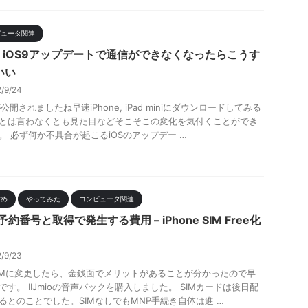
ピュータ関連
mio iOS9アップデートで通信ができなくなったらこうす
いい
2/9/24
が公開されましたね早速iPhone, iPad miniにダウンロードしてみる
とは言わなくとも見た目などそこそこの変化を気付くことができ
。 必ず何か不具合が起こるiOSのアップデー …
すめ
やってみた
コンピュータ関連
予約番号と取得で発生する費用 – iPhone SIM Free化
2/9/23
IMに変更したら、金銭面でメリットがあることが分かったので早
です。 IIJmioの音声パックを購入しました。 SIMカードは後日配
るとのことでした。SIMなしでもMNP手続き自体は進 …