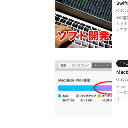
Swi
202
iOS
ります
レです
コン
Mac
202
Mac
ラーに
で、H