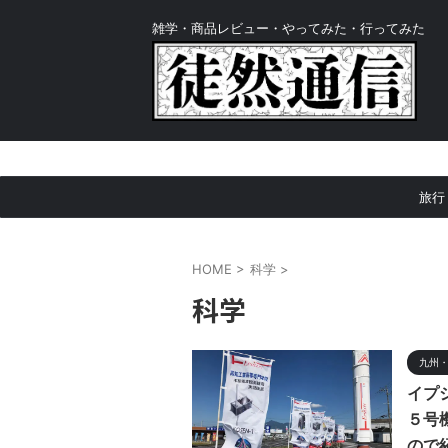
雑学・商品レビュー・やってみた・行ってみた
旅行
HOME
>
科学
>
科学
九州
イプ
５号
ので