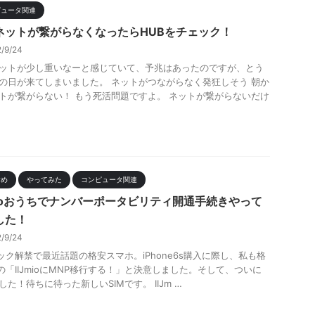
ピュータ関連
ネットが繋がらなくなったらHUBをチェック！
2/9/24
ットが少し重いなーと感じていて、予兆はあったのですが、とう
の日が来てしまいました。 ネットがつながらなく発狂しそう 朝か
トが繋がらない！ もう死活問題ですよ。 ネットが繋がらないだけ
すめ
やってみた
コンピュータ関連
Jmioおうちでナンバーポータビリティ開通手続きやって
した！
2/9/24
ロック解禁で最近話題の格安スマホ。iPhone6s購入に際し、私も格
Mの「IIJmioにMNP移行する！」と決意しました。そして、ついに
した！待ちに待った新しいSIMです。 IIJm …