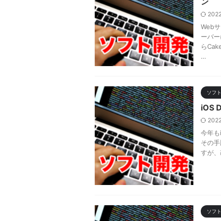
ン
202
Web
ーバー
らCa
…
ソフ
iOS 
202
今年もi
その手
すが、
ソフ