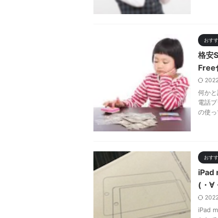
おす
格安S
Fre
202
何かと
電話プ
の使っ
おす
iPa
(・∀・
202
iPa