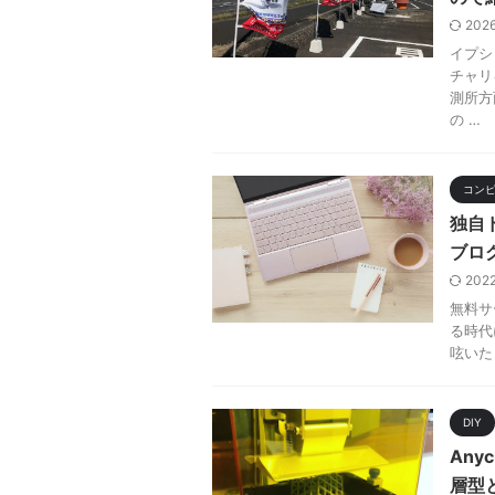
202
イプシ
チャリ
測所方
の …
コン
独自
ブロ
202
無料サ
る時代に
呟いた
DIY
Any
層型