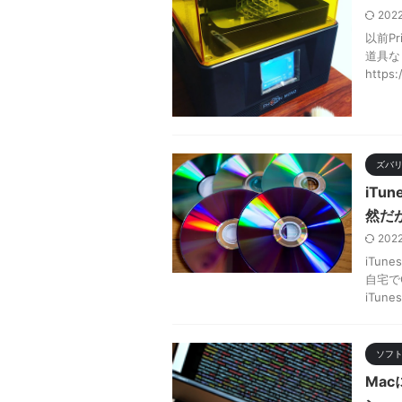
202
以前P
道具な
https:
ズバ
iT
然だが
202
iTu
自宅で
iTu
ソフ
Ma