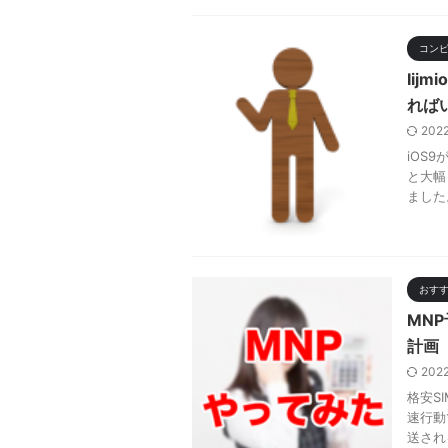
コン
Iij
れば
202
iOS9
と大幅
ました
おす
MNP
計画
202
格安S
速行動
送され