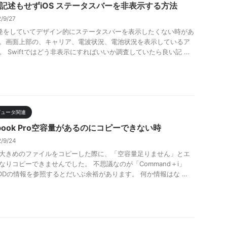
ft記述もせずiOS ステータスバーを非表示する方法
2/9/27
開発をしていてデザイン的にステータスバーを表示したくない時があ
。画面上部の、キャリア、電波状況、電池状況を表示しているア
。 Swiftではどう非表示にすればいいか調査していたら良い記 …
ピュータ関連
book Pro空容量があるのにコピーできない時
2/9/24
に大きめのファイルをコピーした際に、「空容量足りません」とエ
なりコピーできませんでした。 不思議なのが「Command＋i」
DDの情報を参照するとだいぶ余裕があります。 何か情報はな …