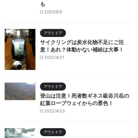
も
2023/9/5
アウトドア
サイクリングは炭水化物不足にご注
意！あれ？体動かない補給は大事！
2022/4/21
アウトドア
登山は注意！死者数ギネス級谷川岳の
紅葉ロープウェイからの景色！
2022/4/23
アウトドア