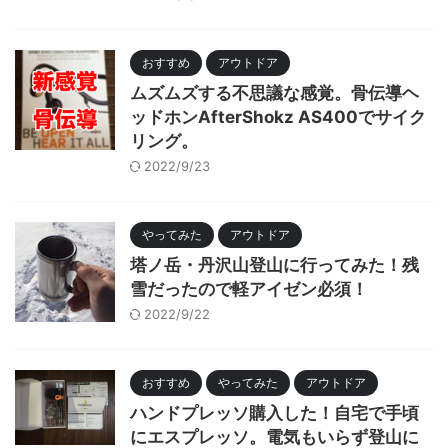
おすすめ
アウトドア
ムズムズする不思議な感覚。骨伝導ヘ
ッドホンAfterShokz AS400でサイク
リング。
2022/9/23
やってみた
アウトドア
塔ノ岳・丹沢山登山に行ってみた！残
雪だったので軽アイゼン必須！
2022/9/22
おすすめ
やってみた
アウトドア
ハンドプレッソ購入した！自宅で手頃
にエスプレッソ。電気もいらず登山に