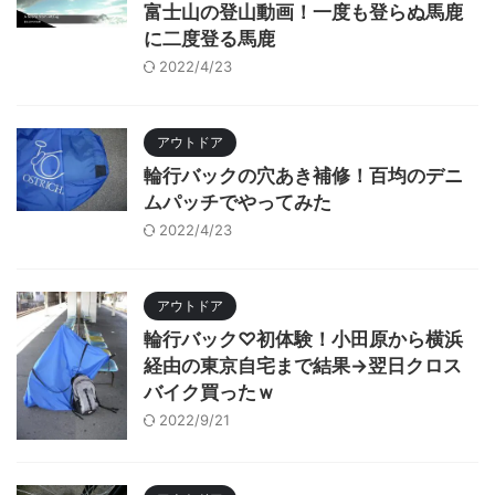
富士山の登山動画！一度も登らぬ馬鹿
に二度登る馬鹿
2022/4/23
アウトドア
輪行バックの穴あき補修！百均のデニ
ムパッチでやってみた
2022/4/23
アウトドア
輪行バック♡初体験！小田原から横浜
経由の東京自宅まで結果→翌日クロス
バイク買ったｗ
2022/9/21