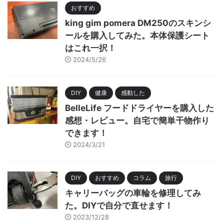
おすすめ
king gim pomera DM250のスキンシ
ールを購入してみた。本体保護シート
はこれ一択！
2024/5/26
DIY
健康
感動した
BelleLife フードドライヤーを購入した
感想・レビュー。自宅で簡単干物作り
できます！
2024/3/21
DIY
おすすめ
コラム
旅行
キャリーバッグの車輪を修理してみ
た。DIYで自分で直せます！
2023/12/28