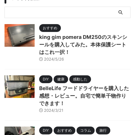
おすすめ
king gim pomera DM250のスキンシ
ールを購入してみた。本体保護シート
はこれ一択！
2024/5/26
DIY
健康
感動した
BelleLife フードドライヤーを購入した
感想・レビュー。自宅で簡単干物作り
できます！
2024/3/21
DIY
おすすめ
コラム
旅行