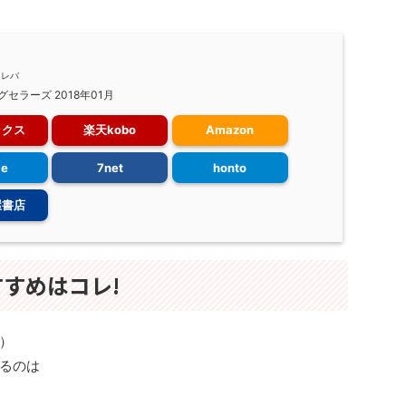
メレバ
グセラーズ 2018年01月
ックス
楽天kobo
Amazon
le
7net
honto
屋書店
すめはコレ!
）
るのは