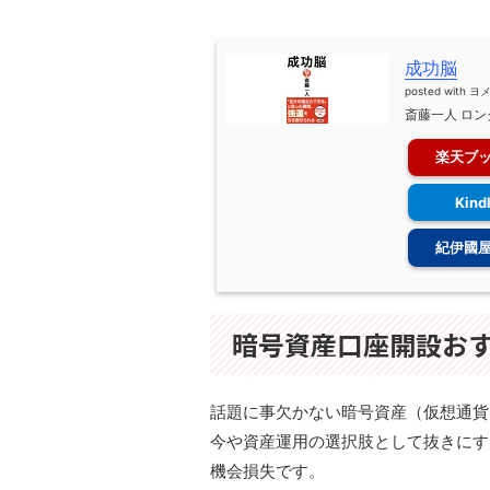
成功脳
posted with
ヨ
斎藤一人 ロン
楽天ブ
Kind
紀伊國
暗号資産口座開設おす
話題に事欠かない暗号資産（仮想通貨
今や資産運用の選択肢として抜きにす
機会損失です。