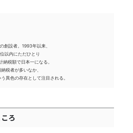
の創設者。1993年以来、
0位以内にただひとり
累計納税額で日本一になる。
額納税者が多いなか、
いう異色の存在として注目される。
ところ