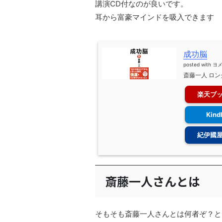
講演CD付なのが良いです。
耳から富豪マインドを吸入できます
成功脳
posted with
ヨ
斎藤一人 ロン
楽天ブ
Kind
紀伊國
斎藤一人さんとは
そもそも斎藤一人さんとは何者ぞ？と