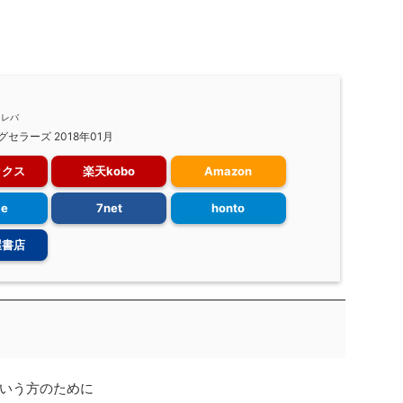
メレバ
グセラーズ 2018年01月
ックス
楽天kobo
Amazon
le
7net
honto
屋書店
いう方のために