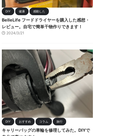
DIY
健康
感動した
BelleLife フードドライヤーを購入した感想・
レビュー。自宅で簡単干物作りできます！
2024/3/21
DIY
おすすめ
コラム
旅行
キャリーバッグの車輪を修理してみた。DIYで