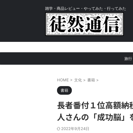
雑学・商品レビュー・やってみた・行ってみた
旅行
HOME
>
文化
>
書籍
>
書籍
長者番付１位高額納
人さんの「成功脳」
2022年9月24日