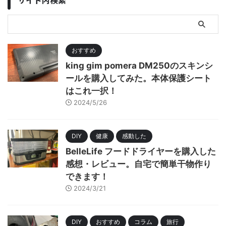
サイト内検索
おすすめ
king gim pomera DM250のスキンシ
ールを購入してみた。本体保護シート
はこれ一択！
2024/5/26
DIY
健康
感動した
BelleLife フードドライヤーを購入した
感想・レビュー。自宅で簡単干物作り
できます！
2024/3/21
DIY
おすすめ
コラム
旅行