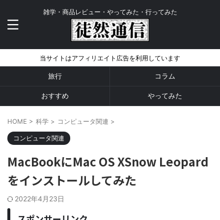
雑学・商品レビュー・やってみた・行ってみた
当サイトはアフィリエイト広告を利用しています
旅行
コラム
おすすめ
やってみた
HOME
>
科学
>
コンピュータ関連
>
コンピュータ関連
MacBookにMac OS XSnow Leopard
をインストールしてみた
2022年4月23日
スポンサーリンク