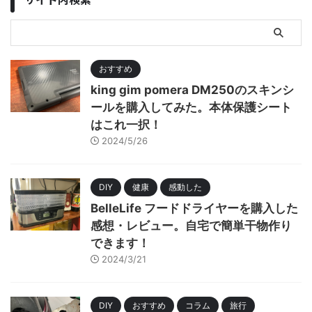
おすすめ
king gim pomera DM250のスキンシ
ールを購入してみた。本体保護シート
はこれ一択！
2024/5/26
DIY
健康
感動した
BelleLife フードドライヤーを購入した
感想・レビュー。自宅で簡単干物作り
できます！
2024/3/21
DIY
おすすめ
コラム
旅行