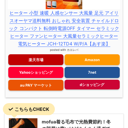
ヒーター 小型 速暖 人感センサー 大風量 足元 アイリ
スオーヤマ送料無料 おしゃれ 安全装置 チャイルドロ
ック コンパクト 転倒時電源OFF タイマー セラミック
ヒーター ファンヒーター 大風量セラミックヒーター
電気ヒーター JCH-12TD4 W/P/A【あす楽】
posted with
カエレバ
楽天市場
Amazon
Yahooショッピング
7net
dショッピング
au PAY マーケット
こちらもCHECK
mofua着る毛布で光熱費節約！冬