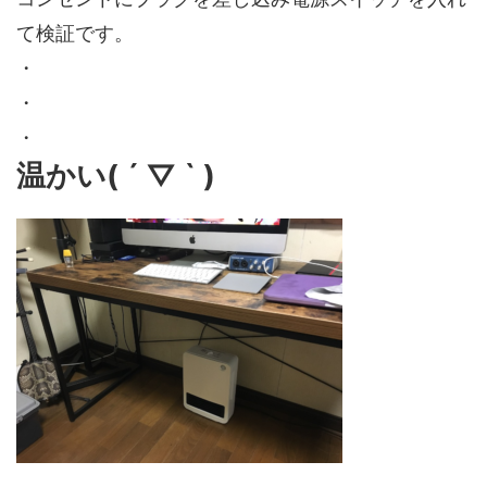
て検証です。
・
・
・
温かい( ´ ▽ ` )