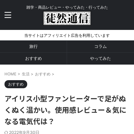
雑学・商品レビュー・やってみた・行ってみた
当サイトはアフィリエイト広告を利用しています
旅行
コラム
おすすめ
やってみた
HOME
>
生活
>
おすすめ
>
おすすめ
アイリス小型ファンヒーターで足がぬ
くぬく温かい。使用感レビュー＆気に
なる電気代は？
2022年9月30日